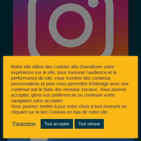
Notre site utilise des cookies afin d'améliorer votre
expérience sur le site, pour mesurer l'audience et la
performance du site, vous montrer des contenus
personnalisés et pour vous permettre d'interagir avec nos
contenus par le biais des réseaux sociaux. Vous pouvez
accepter, gérer vos préférences ou continuer votre
navigation sans accepter.
Vous pourrez mettre à jour votre choix à tout moment en
cliquant sur le lien Cookies en bas de notre site.
Paramétrer
Tout accepter
Tout refuser