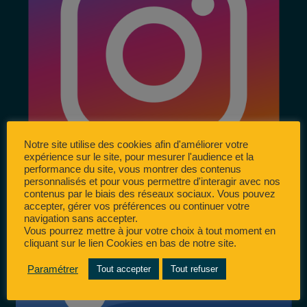
Notre site utilise des cookies afin d'améliorer votre
expérience sur le site, pour mesurer l'audience et la
performance du site, vous montrer des contenus
personnalisés et pour vous permettre d'interagir avec nos
contenus par le biais des réseaux sociaux. Vous pouvez
accepter, gérer vos préférences ou continuer votre
navigation sans accepter.
Vous pourrez mettre à jour votre choix à tout moment en
cliquant sur le lien Cookies en bas de notre site.
Paramétrer
Tout accepter
Tout refuser