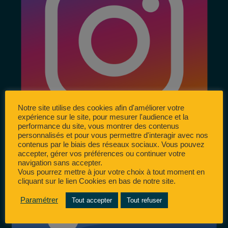
Notre site utilise des cookies afin d'améliorer votre
expérience sur le site, pour mesurer l'audience et la
performance du site, vous montrer des contenus
personnalisés et pour vous permettre d'interagir avec nos
contenus par le biais des réseaux sociaux. Vous pouvez
accepter, gérer vos préférences ou continuer votre
navigation sans accepter.
Vous pourrez mettre à jour votre choix à tout moment en
cliquant sur le lien Cookies en bas de notre site.
Paramétrer
Tout accepter
Tout refuser