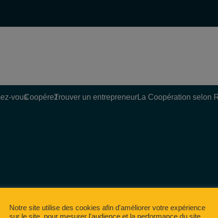
ez-vous
Coopérez
Trouver un entrepreneur
La Coopération selon 
Notre site utilise des cookies afin d'améliorer votre expérience
sur le site, pour mesurer l'audience et la performance du site,