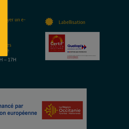
nvoyer un e-
Labellisation
raires
rture
4H – 17H