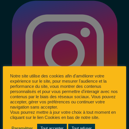
Notre site utilise des cookies afin d'améliorer votre
expérience sur le site, pour mesurer l'audience et la
performance du site, vous montrer des contenus
personnalisés et pour vous permettre d'interagir avec nos
contenus par le biais des réseaux sociaux. Vous pouvez
accepter, gérer vos préférences ou continuer votre
navigation sans accepter.
Vous pourrez mettre à jour votre choix à tout moment en
cliquant sur le lien Cookies en bas de notre site.
Paramétrer
Tout accepter
Tout refuser