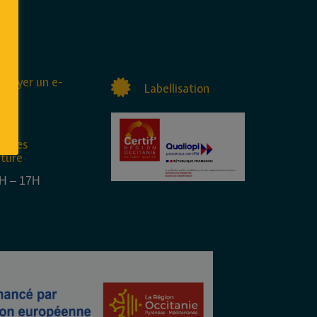
nvoyer un e-
Labellisation
raires
rture
4H – 17H