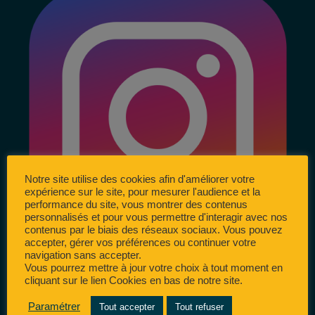
Notre site utilise des cookies afin d'améliorer votre
expérience sur le site, pour mesurer l'audience et la
performance du site, vous montrer des contenus
personnalisés et pour vous permettre d'interagir avec nos
contenus par le biais des réseaux sociaux. Vous pouvez
accepter, gérer vos préférences ou continuer votre
navigation sans accepter.
Vous pourrez mettre à jour votre choix à tout moment en
cliquant sur le lien Cookies en bas de notre site.
Paramétrer
Tout accepter
Tout refuser