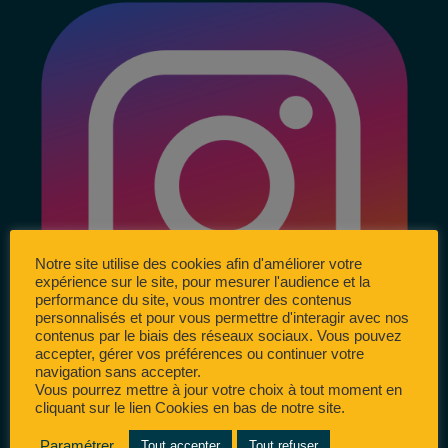
Notre site utilise des cookies afin d'améliorer votre
expérience sur le site, pour mesurer l'audience et la
performance du site, vous montrer des contenus
personnalisés et pour vous permettre d'interagir avec nos
contenus par le biais des réseaux sociaux. Vous pouvez
accepter, gérer vos préférences ou continuer votre
navigation sans accepter.
Vous pourrez mettre à jour votre choix à tout moment en
cliquant sur le lien Cookies en bas de notre site.
Paramétrer
Tout accepter
Tout refuser