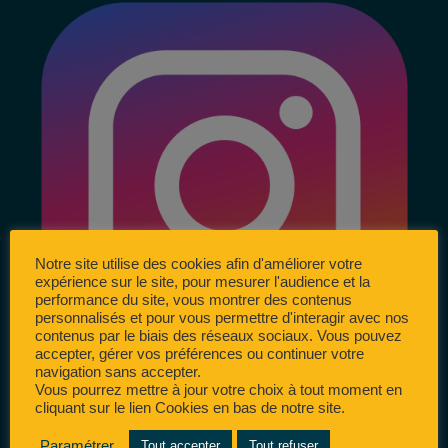
Notre site utilise des cookies afin d'améliorer votre
expérience sur le site, pour mesurer l'audience et la
performance du site, vous montrer des contenus
personnalisés et pour vous permettre d'interagir avec nos
contenus par le biais des réseaux sociaux. Vous pouvez
accepter, gérer vos préférences ou continuer votre
navigation sans accepter.
Vous pourrez mettre à jour votre choix à tout moment en
cliquant sur le lien Cookies en bas de notre site.
Paramétrer
Tout accepter
Tout refuser