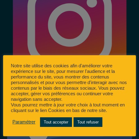
Notre site utilise des cookies afin d'améliorer votre
expérience sur le site, pour mesurer l'audience et la
performance du site, vous montrer des contenus
personnalisés et pour vous permettre d'interagir avec nos
contenus par le biais des réseaux sociaux. Vous pouvez
accepter, gérer vos préférences ou continuer votre
navigation sans accepter.
Vous pourrez mettre à jour votre choix à tout moment en
cliquant sur le lien Cookies en bas de notre site.
Paramétrer
Tout accepter
Tout refuser