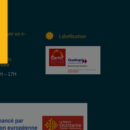
nvoyer un e-
Labellisation
raires
rture
4H – 17H