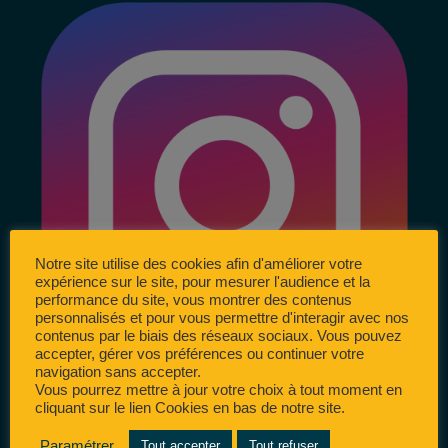
Notre site utilise des cookies afin d'améliorer votre
expérience sur le site, pour mesurer l'audience et la
performance du site, vous montrer des contenus
personnalisés et pour vous permettre d'interagir avec nos
contenus par le biais des réseaux sociaux. Vous pouvez
accepter, gérer vos préférences ou continuer votre
navigation sans accepter.
Vous pourrez mettre à jour votre choix à tout moment en
cliquant sur le lien Cookies en bas de notre site.
Paramétrer
Tout accepter
Tout refuser