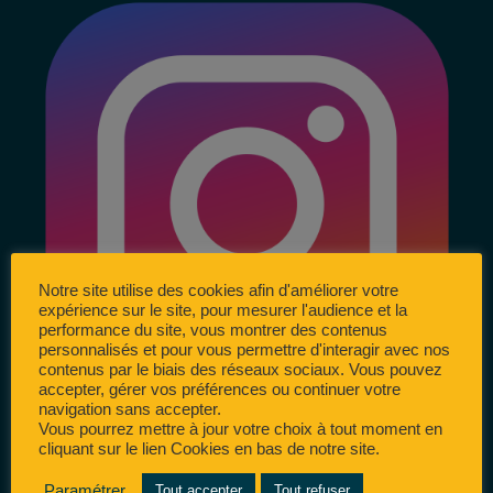
Notre site utilise des cookies afin d'améliorer votre
expérience sur le site, pour mesurer l'audience et la
performance du site, vous montrer des contenus
personnalisés et pour vous permettre d'interagir avec nos
contenus par le biais des réseaux sociaux. Vous pouvez
accepter, gérer vos préférences ou continuer votre
navigation sans accepter.
Vous pourrez mettre à jour votre choix à tout moment en
cliquant sur le lien Cookies en bas de notre site.
Paramétrer
Tout accepter
Tout refuser