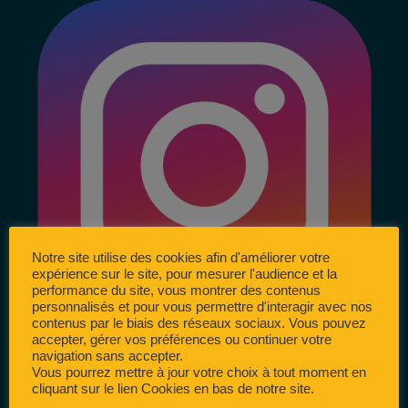
Notre site utilise des cookies afin d'améliorer votre
expérience sur le site, pour mesurer l'audience et la
performance du site, vous montrer des contenus
personnalisés et pour vous permettre d'interagir avec nos
contenus par le biais des réseaux sociaux. Vous pouvez
accepter, gérer vos préférences ou continuer votre
navigation sans accepter.
Vous pourrez mettre à jour votre choix à tout moment en
cliquant sur le lien Cookies en bas de notre site.