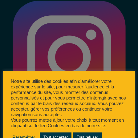
Notre site utilise des cookies afin d'améliorer votre
expérience sur le site, pour mesurer l'audience et la
performance du site, vous montrer des contenus
personnalisés et pour vous permettre d'interagir avec nos
contenus par le biais des réseaux sociaux. Vous pouvez
accepter, gérer vos préférences ou continuer votre
navigation sans accepter.
Vous pourrez mettre à jour votre choix à tout moment en
cliquant sur le lien Cookies en bas de notre site.
Paramétrer
Tout accepter
Tout refuser