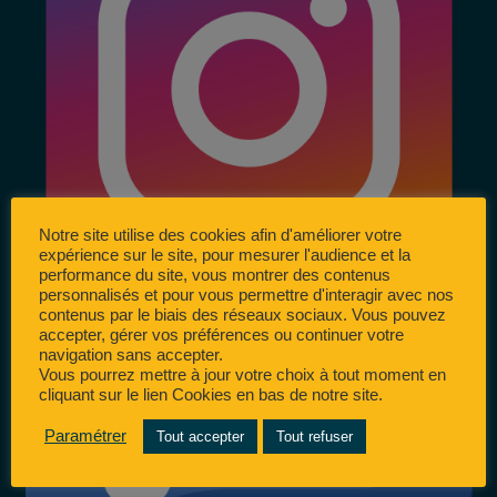
Notre site utilise des cookies afin d'améliorer votre
expérience sur le site, pour mesurer l'audience et la
performance du site, vous montrer des contenus
personnalisés et pour vous permettre d'interagir avec nos
contenus par le biais des réseaux sociaux. Vous pouvez
accepter, gérer vos préférences ou continuer votre
navigation sans accepter.
Vous pourrez mettre à jour votre choix à tout moment en
cliquant sur le lien Cookies en bas de notre site.
Paramétrer
Tout accepter
Tout refuser