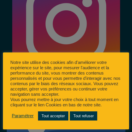
Notre site utilise des cookies afin d'améliorer votre
expérience sur le site, pour mesurer l'audience et la
performance du site, vous montrer des contenus
personnalisés et pour vous permettre d'interagir avec nos
contenus par le biais des réseaux sociaux. Vous pouvez
accepter, gérer vos préférences ou continuer votre
navigation sans accepter.
Vous pourrez mettre à jour votre choix à tout moment en
cliquant sur le lien Cookies en bas de notre site.
Paramétrer
Tout accepter
Tout refuser