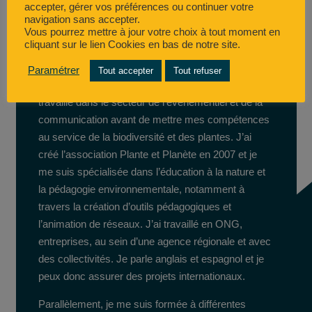
d’association, auteure, j’œuvre par de multiples
accepter, gérer vos préférences ou continuer votre
navigation sans accepter.
moyens à transmettre l’envie de préserver le Vivant
Vous pourrez mettre à jour votre choix à tout moment en
et de développer son potentiel humain au cœur de
cliquant sur le lien Cookies en bas de notre site.
la transition sociétale.
Paramétrer
Tout accepter
Tout refuser
Diplômée d’école de commerce (ESSEC 97), j’ai
travaillé dans le secteur de l’événementiel et de la
communication avant de mettre mes compétences
au service de la biodiversité et des plantes. J’ai
créé l’association Plante et Planète en 2007 et je
me suis spécialisée dans l’éducation à la nature et
la pédagogie environnementale, notamment à
travers la création d’outils pédagogiques et
l’animation de réseaux. J’ai travaillé en ONG,
entreprises, au sein d’une agence régionale et avec
des collectivités. Je parle anglais et espagnol et je
peux donc assurer des projets internationaux.
Parallèlement, je me suis formée à différentes