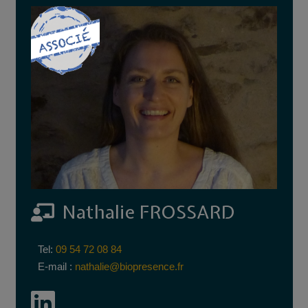
Nathalie FROSSARD
Tel:
09 54 72 08 84
E-mail :
nathalie@biopresence.fr