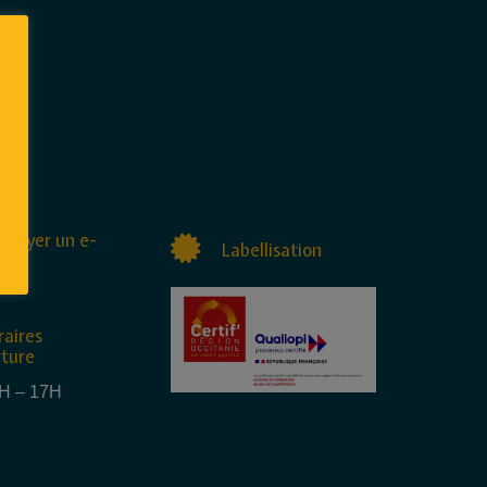
nvoyer un e-
Labellisation
raires
rture
4H – 17H