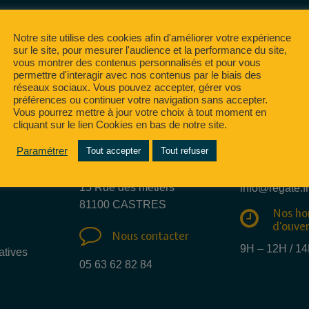
Notre site utilise des cookies afin d'améliorer votre expérience
sur le site, pour mesurer l'audience et la performance du site,
vous montrer des contenus personnalisés et pour vous
permettre d'interagir avec nos contenus par le biais des
réseaux sociaux. Vous pouvez accepter, gérer vos
préférences ou continuer votre navigation sans accepter.
Vous pourrez mettre à jour votre choix à tout moment en
cliquant sur le lien Cookies en bas de notre site.
Nous e
Paramétrer
Tout accepter
Tout refuser
Nous trouver
mail
15 Rue des métiers
info@regate.fr
81100 CASTRES
Nos ho
d'ouve
Nous contacter
9H – 12H / 1
atives
05 63 62 82 84