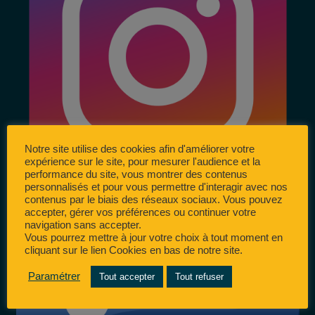
Notre site utilise des cookies afin d'améliorer votre
expérience sur le site, pour mesurer l'audience et la
performance du site, vous montrer des contenus
personnalisés et pour vous permettre d'interagir avec nos
contenus par le biais des réseaux sociaux. Vous pouvez
accepter, gérer vos préférences ou continuer votre
navigation sans accepter.
Vous pourrez mettre à jour votre choix à tout moment en
cliquant sur le lien Cookies en bas de notre site.
Paramétrer
Tout accepter
Tout refuser