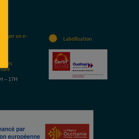
nvoyer un e-
Labellisation
raires
rture
4H – 17H