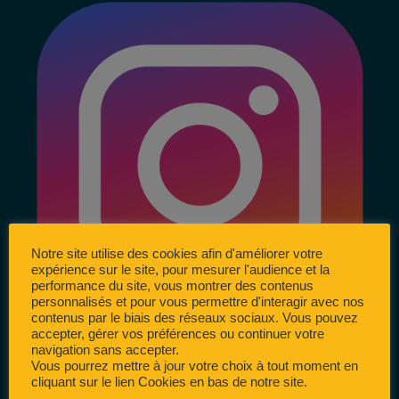
Notre site utilise des cookies afin d'améliorer votre
expérience sur le site, pour mesurer l'audience et la
performance du site, vous montrer des contenus
personnalisés et pour vous permettre d'interagir avec nos
contenus par le biais des réseaux sociaux. Vous pouvez
accepter, gérer vos préférences ou continuer votre
navigation sans accepter.
Vous pourrez mettre à jour votre choix à tout moment en
cliquant sur le lien Cookies en bas de notre site.