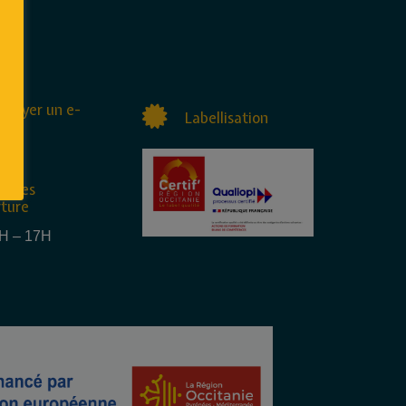
nvoyer un e-
Labellisation
raires
rture
4H – 17H