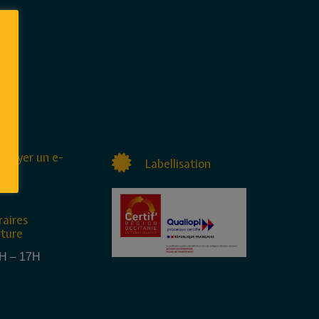
nvoyer un e-
Labellisation
raires
rture
4H – 17H