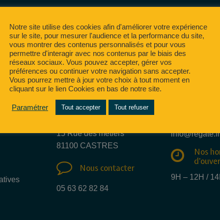
Notre site utilise des cookies afin d'améliorer votre expérience
sur le site, pour mesurer l'audience et la performance du site,
vous montrer des contenus personnalisés et pour vous
permettre d'interagir avec nos contenus par le biais des
réseaux sociaux. Vous pouvez accepter, gérer vos
préférences ou continuer votre navigation sans accepter.
Vous pourrez mettre à jour votre choix à tout moment en
cliquant sur le lien Cookies en bas de notre site.
Nous e
Paramétrer
Tout accepter
Tout refuser
Nous trouver
mail
15 Rue des métiers
info@regate.fr
81100 CASTRES
Nos ho
d'ouve
Nous contacter
9H – 12H / 1
atives
05 63 62 82 84