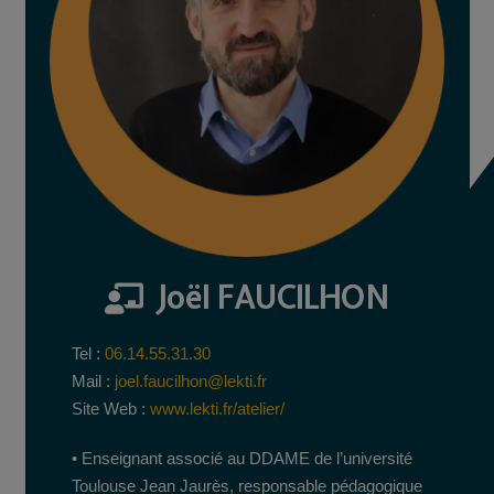
Joël FAUCILHON
Tel :
06.14.55.31.30
Mail :
joel.faucilhon@lekti.fr
Site Web :
www.lekti.fr/atelier/
• Enseignant associé au DDAME de l’université
Toulouse Jean Jaurès, responsable pédagogique