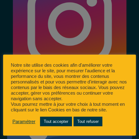
Notre site utilise des cookies afin d'améliorer votre
expérience sur le site, pour mesurer l'audience et la
performance du site, vous montrer des contenus
personnalisés et pour vous permettre d'interagir avec nos
contenus par le biais des réseaux sociaux. Vous pouvez
accepter, gérer vos préférences ou continuer votre
navigation sans accepter.
Vous pourrez mettre à jour votre choix à tout moment en
cliquant sur le lien Cookies en bas de notre site.
Paramétrer
Tout accepter
Tout refuser