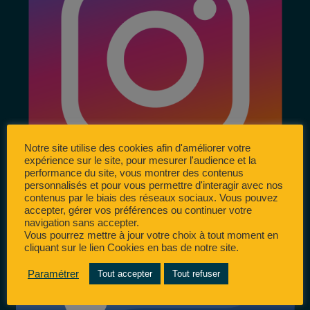
Notre site utilise des cookies afin d'améliorer votre
expérience sur le site, pour mesurer l'audience et la
performance du site, vous montrer des contenus
personnalisés et pour vous permettre d'interagir avec nos
contenus par le biais des réseaux sociaux. Vous pouvez
accepter, gérer vos préférences ou continuer votre
navigation sans accepter.
Vous pourrez mettre à jour votre choix à tout moment en
cliquant sur le lien Cookies en bas de notre site.
Paramétrer
Tout accepter
Tout refuser