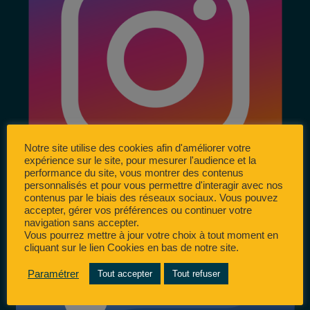
Notre site utilise des cookies afin d'améliorer votre
expérience sur le site, pour mesurer l'audience et la
performance du site, vous montrer des contenus
personnalisés et pour vous permettre d'interagir avec nos
contenus par le biais des réseaux sociaux. Vous pouvez
accepter, gérer vos préférences ou continuer votre
navigation sans accepter.
Vous pourrez mettre à jour votre choix à tout moment en
cliquant sur le lien Cookies en bas de notre site.
Paramétrer
Tout accepter
Tout refuser