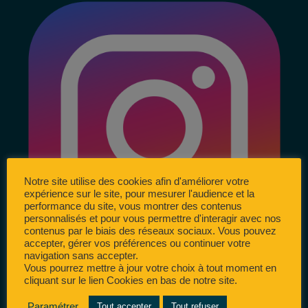
Notre site utilise des cookies afin d'améliorer votre
expérience sur le site, pour mesurer l'audience et la
performance du site, vous montrer des contenus
personnalisés et pour vous permettre d'interagir avec nos
contenus par le biais des réseaux sociaux. Vous pouvez
accepter, gérer vos préférences ou continuer votre
navigation sans accepter.
Vous pourrez mettre à jour votre choix à tout moment en
cliquant sur le lien Cookies en bas de notre site.
Paramétrer
Tout accepter
Tout refuser