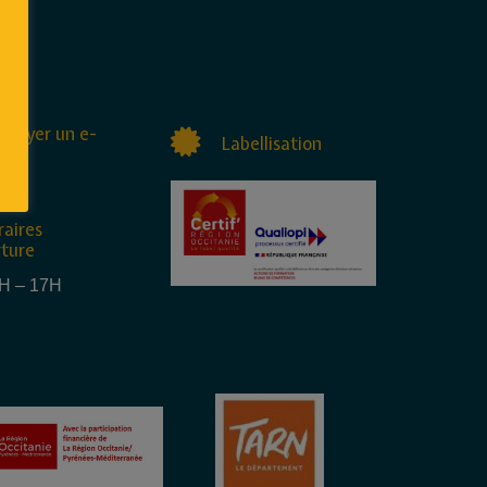
nvoyer un e-
Labellisation
raires
rture
4H – 17H