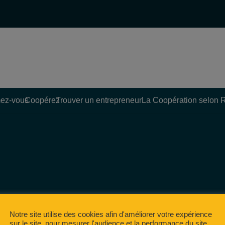
ez-vous
Coopérez
Trouver un entrepreneur
La Coopération selon 
Notre site utilise des cookies afin d'améliorer votre expérience
sur le site, pour mesurer l'audience et la performance du site,