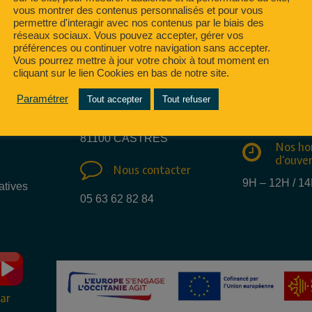
vous montrer des contenus personnalisés et pour vous
permettre d'interagir avec nos contenus par le biais des
réseaux sociaux. Vous pouvez accepter, gérer vos
préférences ou continuer votre navigation sans accepter.
Vous pourrez mettre à jour votre choix à tout moment en
cliquant sur le lien Cookies en bas de notre site.
Nous e
Nous trouver
mail
Paramétrer
Tout accepter
Tout refuser
15 Rue des métiers
info@regate.fr
81100 CASTRES
Nos ho
d'ouve
Nous contacter
9H – 12H / 1
atives
05 63 62 82 84
ar