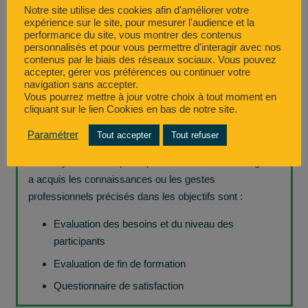
Notre site utilise des cookies afin d'améliorer votre
jeux de rôles afin de mettre en situation les
expérience sur le site, pour mesurer l'audience et la
apprenants.
performance du site, vous montrer des contenus
personnalisés et pour vous permettre d'interagir avec nos
Supports pédagogiques :
Le travail en groupe, la
contenus par le biais des réseaux sociaux. Vous pouvez
accepter, gérer vos préférences ou continuer votre
projection du cours et des exercices pratiques.
navigation sans accepter.
Vous pourrez mettre à jour votre choix à tout moment en
cliquant sur le lien Cookies en bas de notre site.
Modalités d'évaluation
Paramétrer
Tout accepter
Tout refuser
Les moyens mis en place pour déterminer si le stagiaire
a acquis les connaissances ou les gestes
professionnels précisés dans les objectifs sont :
Evaluation des besoins et du niveau des
participants
Evaluation de fin de formation
Questionnaire de satisfaction