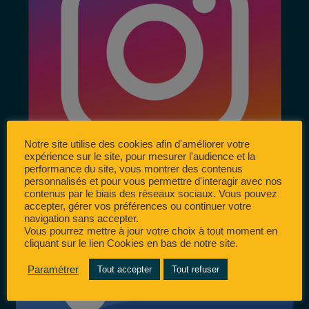
Notre site utilise des cookies afin d'améliorer votre
expérience sur le site, pour mesurer l'audience et la
performance du site, vous montrer des contenus
personnalisés et pour vous permettre d'interagir avec nos
contenus par le biais des réseaux sociaux. Vous pouvez
accepter, gérer vos préférences ou continuer votre
navigation sans accepter.
Vous pourrez mettre à jour votre choix à tout moment en
cliquant sur le lien Cookies en bas de notre site.
Paramétrer
Tout accepter
Tout refuser