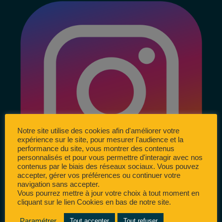
Notre site utilise des cookies afin d'améliorer votre
expérience sur le site, pour mesurer l'audience et la
performance du site, vous montrer des contenus
personnalisés et pour vous permettre d'interagir avec nos
contenus par le biais des réseaux sociaux. Vous pouvez
accepter, gérer vos préférences ou continuer votre
navigation sans accepter.
Vous pourrez mettre à jour votre choix à tout moment en
cliquant sur le lien Cookies en bas de notre site.
Paramétrer
Tout accepter
Tout refuser