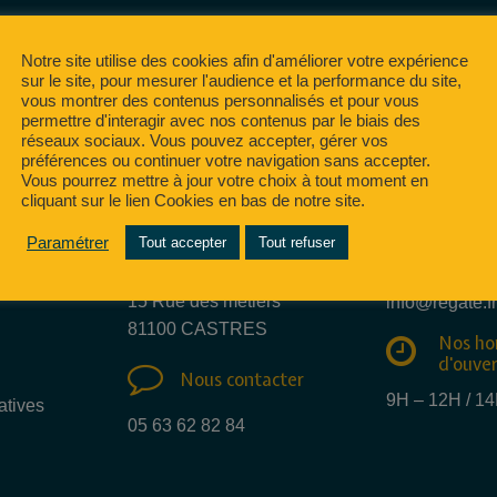
Notre site utilise des cookies afin d'améliorer votre expérience
sur le site, pour mesurer l'audience et la performance du site,
vous montrer des contenus personnalisés et pour vous
permettre d'interagir avec nos contenus par le biais des
réseaux sociaux. Vous pouvez accepter, gérer vos
préférences ou continuer votre navigation sans accepter.
Vous pourrez mettre à jour votre choix à tout moment en
cliquant sur le lien Cookies en bas de notre site.
Nous e
Paramétrer
Tout accepter
Tout refuser
Nous trouver
mail
15 Rue des métiers
info@regate.fr
81100 CASTRES
Nos ho
d'ouve
Nous contacter
9H – 12H / 1
atives
05 63 62 82 84