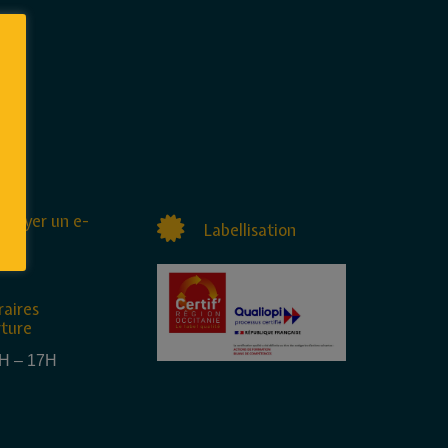
nvoyer un e-
Labellisation
raires
rture
4H – 17H