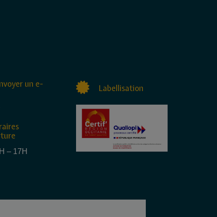
nvoyer un e-
Labellisation
raires
rture
4H – 17H