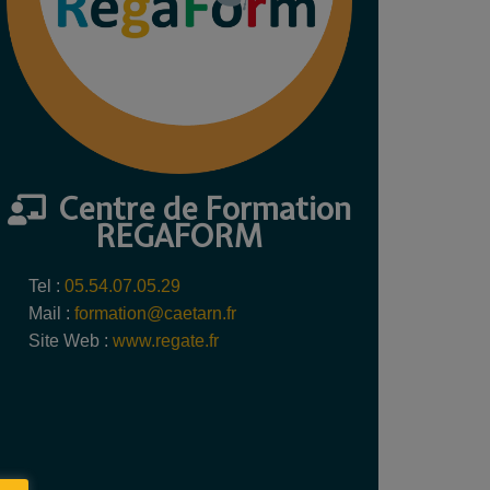
Centre de Formation
REGAFORM
Tel :
05.54.07.05.29
Mail :
formation@caetarn.fr
Site Web :
www.regate.fr