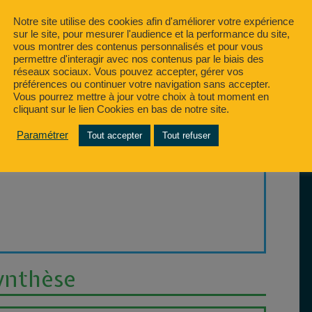
Notre site utilise des cookies afin d'améliorer votre expérience
sur le site, pour mesurer l'audience et la performance du site,
vous montrer des contenus personnalisés et pour vous
permettre d'interagir avec nos contenus par le biais des
réseaux sociaux. Vous pouvez accepter, gérer vos
préférences ou continuer votre navigation sans accepter.
Vous pourrez mettre à jour votre choix à tout moment en
cliquant sur le lien Cookies en bas de notre site.
Paramétrer
Tout accepter
Tout refuser
synthèse