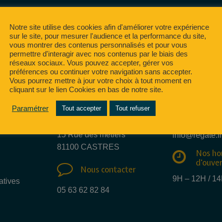
Notre site utilise des cookies afin d'améliorer votre expérience
sur le site, pour mesurer l'audience et la performance du site,
vous montrer des contenus personnalisés et pour vous
permettre d'interagir avec nos contenus par le biais des
réseaux sociaux. Vous pouvez accepter, gérer vos
préférences ou continuer votre navigation sans accepter.
Vous pourrez mettre à jour votre choix à tout moment en
cliquant sur le lien Cookies en bas de notre site.
Nous e
Paramétrer
Tout accepter
Tout refuser
Nous trouver
mail
15 Rue des métiers
info@regate.fr
81100 CASTRES
Nos ho
d'ouve
Nous contacter
9H – 12H / 1
atives
05 63 62 82 84