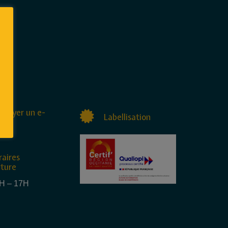
nvoyer un e-
Labellisation
raires
rture
4H – 17H