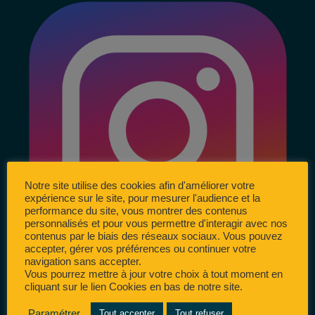
Notre site utilise des cookies afin d'améliorer votre
expérience sur le site, pour mesurer l'audience et la
performance du site, vous montrer des contenus
personnalisés et pour vous permettre d'interagir avec nos
contenus par le biais des réseaux sociaux. Vous pouvez
accepter, gérer vos préférences ou continuer votre
navigation sans accepter.
Vous pourrez mettre à jour votre choix à tout moment en
cliquant sur le lien Cookies en bas de notre site.
Paramétrer
Tout accepter
Tout refuser