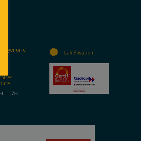
nvoyer un e-
Labellisation
raires
rture
4H – 17H