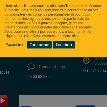
Notre site utilise des cookies afin d'améliorer votre expérience
sur le site, pour mesurer l'audience et la performance du site,
vous montrer des contenus personnalisés et pour vous
permettre d'interagir avec nos contenus par le biais des
réseaux sociaux. Vous pouvez accepter, gérer vos
préférences ou continuer votre navigation sans accepter.
Vous pourrez mettre à jour votre choix à tout moment en
cliquant sur le lien Cookies en bas de notre site.
Nous e
Nous trouver
mail
Paramétrer
Tout accepter
Tout refuser
15 Rue des métiers
info@regate.fr
81100 CASTRES
Nos ho
d'ouve
Nous contacter
9H – 12H / 1
atives
05 63 62 82 84