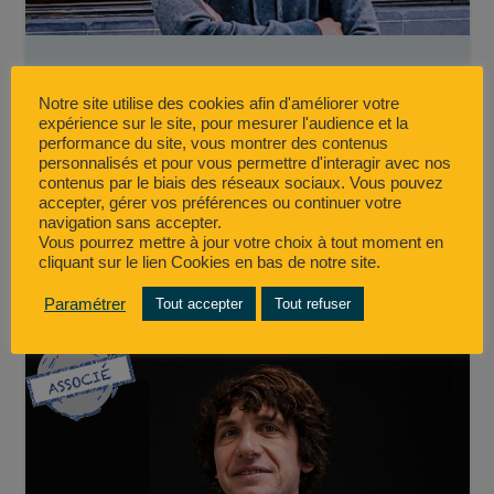
Paul BATISTE
Notre site utilise des cookies afin d'améliorer votre
expérience sur le site, pour mesurer l'audience et la
Paul BATISTE
performance du site, vous montrer des contenus
personnalisés et pour vous permettre d'interagir avec nos
Electricien
contenus par le biais des réseaux sociaux. Vous pouvez
accepter, gérer vos préférences ou continuer votre
EN SAVOIR PLUS
navigation sans accepter.
Vous pourrez mettre à jour votre choix à tout moment en
cliquant sur le lien Cookies en bas de notre site.
Paramétrer
Tout accepter
Tout refuser