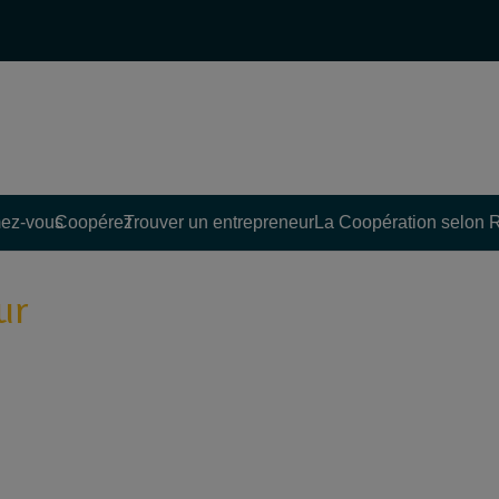
ez-vous
Coopérez
Trouver un entrepreneur
La Coopération selon 
ur