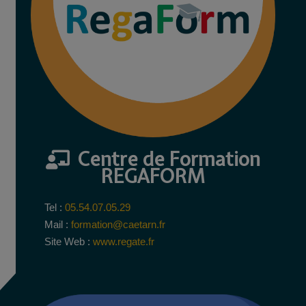
Centre de Formation
REGAFORM
Tel :
05.54.07.05.29
Mail :
formation@caetarn.fr
Site Web :
www.regate.fr