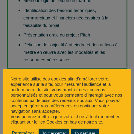
Méthodologie de l’étude de marché
Identification des besoins techniques,
commerciaux et financiers nécessaires à la
faisabilité du projet
Présentation orale du projet : Pitch
Définition de l’objectif à atteindre et des actions à
mettre en œuvre avec les modalités et les
ressources nécessaires.
Notre site utilise des cookies afin d'améliorer votre
expérience sur le site, pour mesurer l'audience et la
Distanciel/Présentiel
Synchrone
performance du site, vous montrer des contenus
personnalisés et pour vous permettre d'interagir avec nos
9 heures de travaux personnels
contenus par le biais des réseaux sociaux. Vous pouvez
accepter, gérer vos préférences ou continuer votre
21 heures de tutorat collectif
navigation sans accepter.
5 heures d’entretien individuel (diagnostic et suivi)
Vous pourrez mettre à jour votre choix à tout moment en
cliquant sur le lien Cookies en bas de notre site.
= 35 heures
Paramétrer
Tout accepter
Tout refuser