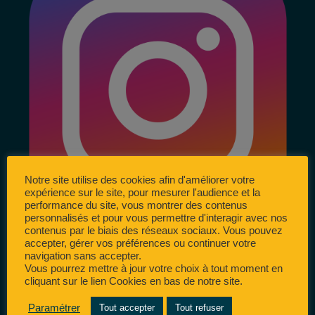
Notre site utilise des cookies afin d'améliorer votre
expérience sur le site, pour mesurer l'audience et la
performance du site, vous montrer des contenus
personnalisés et pour vous permettre d'interagir avec nos
contenus par le biais des réseaux sociaux. Vous pouvez
accepter, gérer vos préférences ou continuer votre
navigation sans accepter.
Vous pourrez mettre à jour votre choix à tout moment en
cliquant sur le lien Cookies en bas de notre site.
Paramétrer
Tout accepter
Tout refuser