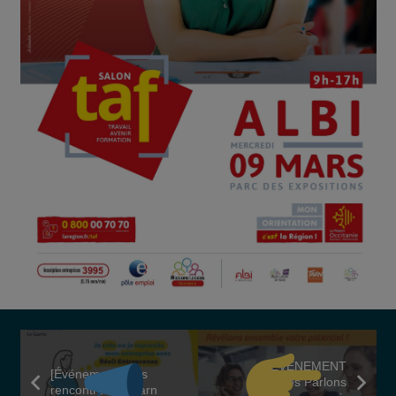
EVENEMENT
[Événement]
: les
Femmes Parlons
rencontres du Tarn