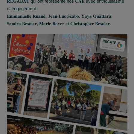
𝐑𝐄𝐆𝐀𝐁𝐀𝐓 qui ont représenté nos 𝐂𝐀𝐄 avec enthousiasme
et engagement :
𝐄𝐦𝐦𝐚𝐧𝐮𝐞𝐥𝐥𝐞 𝐑𝐮𝐚𝐮𝐝, 𝐉𝐞𝐚𝐧-𝐋𝐮𝐜 𝐒𝐳𝐚𝐛𝐨, 𝐘𝐚𝐲𝐚 𝐎𝐮𝐚𝐭𝐭𝐚𝐫𝐚,
𝐒𝐚𝐧𝐝𝐫𝐚 𝐁𝐞𝐬𝐧𝐢𝐞𝐫, 𝐌𝐚𝐫𝐢𝐞 𝐁𝐨𝐲𝐞𝐫 𝐞𝐭 𝐂𝐡𝐫𝐢𝐬𝐭𝐨𝐩𝐡𝐞𝐫 𝐁𝐞𝐬𝐧𝐢𝐞𝐫.