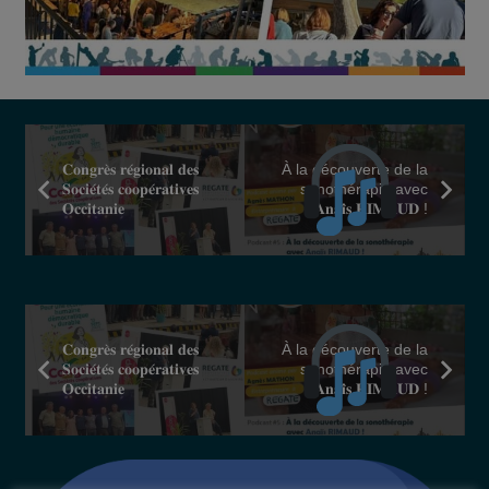
𝐂𝐨𝐧𝐠𝐫𝐞̀𝐬 𝐫𝐞́𝐠𝐢𝐨𝐧𝐚𝐥 𝐝𝐞𝐬
À la découverte de la
𝐒𝐨𝐜𝐢𝐞́𝐭𝐞́𝐬 𝐜𝐨𝐨𝐩𝐞́𝐫𝐚𝐭𝐢𝐯𝐞𝐬
sonothérapie avec
𝐎𝐜𝐜𝐢𝐭𝐚𝐧𝐢𝐞
𝐀𝐧𝐚𝐢̈𝐬 𝐑𝐈𝐌𝐀𝐔𝐃 !
𝐂𝐨𝐧𝐠𝐫𝐞̀𝐬 𝐫𝐞́𝐠𝐢𝐨𝐧𝐚𝐥 𝐝𝐞𝐬
À la découverte de la
𝐒𝐨𝐜𝐢𝐞́𝐭𝐞́𝐬 𝐜𝐨𝐨𝐩𝐞́𝐫𝐚𝐭𝐢𝐯𝐞𝐬
sonothérapie avec
𝐎𝐜𝐜𝐢𝐭𝐚𝐧𝐢𝐞
𝐀𝐧𝐚𝐢̈𝐬 𝐑𝐈𝐌𝐀𝐔𝐃 !