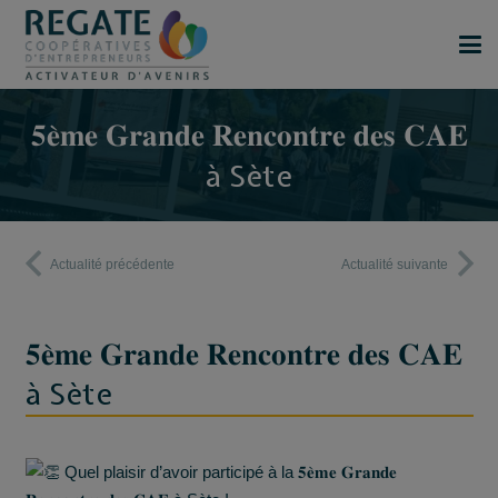
𝟓𝐞̀𝐦𝐞 𝐆𝐫𝐚𝐧𝐝𝐞 𝐑𝐞𝐧𝐜𝐨𝐧𝐭𝐫𝐞 𝐝𝐞𝐬 𝐂𝐀𝐄
à Sète
Actualité précédente
Actualité suivante
𝟓𝐞̀𝐦𝐞 𝐆𝐫𝐚𝐧𝐝𝐞 𝐑𝐞𝐧𝐜𝐨𝐧𝐭𝐫𝐞 𝐝𝐞𝐬 𝐂𝐀𝐄
à Sète
Quel plaisir d’avoir participé à la 𝟓𝐞̀𝐦𝐞 𝐆𝐫𝐚𝐧𝐝𝐞