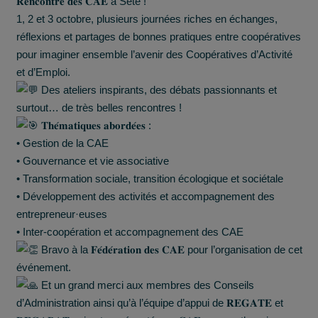
𝐑𝐞𝐧𝐜𝐨𝐧𝐭𝐫𝐞 𝐝𝐞𝐬 𝐂𝐀𝐄 à Sète !
1, 2 et 3 octobre, plusieurs journées riches en échanges,
réflexions et partages de bonnes
pratiques entre coopératives
pour imaginer ensemble l’avenir des Coopératives d’Activité
et d’Emploi.
Des ateliers inspirants, des débats passionnants et
surtout… de très belles rencontres !
𝐓𝐡𝐞́𝐦𝐚𝐭𝐢𝐪𝐮𝐞𝐬 𝐚𝐛𝐨𝐫𝐝𝐞́𝐞𝐬 :
• Gestion de la CAE
• Gouvernance et vie associative
• Transformation sociale, transition écologique et sociétale
• Développement des activités et accompagnement des
entrepreneur·euses
• Inter-coopération et accompagnement des CAE
Bravo à la 𝐅𝐞́𝐝𝐞́𝐫𝐚𝐭𝐢𝐨𝐧 𝐝𝐞𝐬 𝐂𝐀𝐄 pour l’organisation de cet
événement.
Et un grand merci aux membres des Conseils
d’Administration ainsi qu’à l’équipe d’appui de 𝐑𝐄𝐆𝐀𝐓𝐄 et