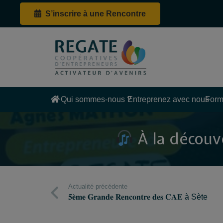
S’inscrire à une Rencontre
Qui sommes-nous ?
Entreprenez avec nous
Form
À la découvert
Actualité précédente
𝟓𝐞̀𝐦𝐞 𝐆𝐫𝐚𝐧𝐝𝐞 𝐑𝐞𝐧𝐜𝐨𝐧𝐭𝐫𝐞 𝐝𝐞𝐬 𝐂𝐀𝐄 à Sète