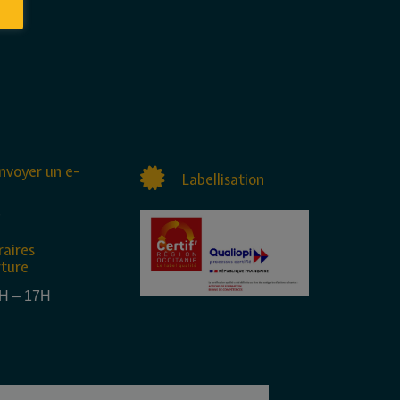
nvoyer un e-
Labellisation
raires
rture
4H – 17H