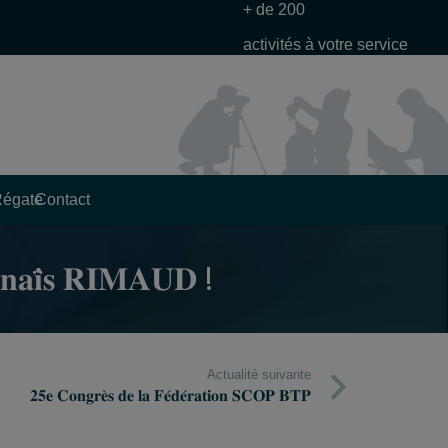
+ de 200
activités à votre service
Régate
Contact
𝐬 𝐑𝐈𝐌𝐀𝐔𝐃 !
Actualité suivante
𝟐𝟓𝐞 𝐂𝐨𝐧𝐠𝐫𝐞̀𝐬 𝐝𝐞 𝐥𝐚 𝐅𝐞́𝐝𝐞́𝐫𝐚𝐭𝐢𝐨𝐧 𝐒𝐂𝐎𝐏 𝐁𝐓𝐏