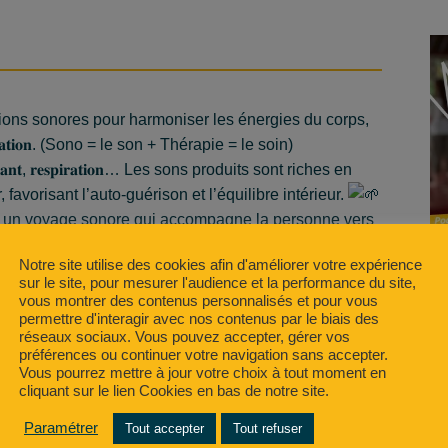
 les vibrations sonores pour harmoniser les énergies du corps,
𝐱𝐚𝐭𝐢𝐨𝐧. (Sono = le son + Thérapie = le soin)
𝐚𝐧𝐭, 𝐫𝐞𝐬𝐩𝐢𝐫𝐚𝐭𝐢𝐨𝐧… Les sons produits sont riches en
 favorisant l’auto-guérison et l’équilibre intérieur.
 un voyage sonore qui accompagne la personne vers
ue.
Notre site utilise des cookies afin d'améliorer votre expérience
opérative 𝐑𝐄𝐆𝐀𝐓𝐄. Ce statut lui permet de
sur le site, pour mesurer l'audience et la performance du site,
𝐟, de partager avec d’autres entrepreneurs qui, comme elle,
vous montrer des contenus personnalisés et pour vous
permettre d'interagir avec nos contenus par le biais des
es du salariat. Une belle façon d’allier 𝐚𝐮𝐭𝐨𝐧𝐨𝐦𝐢𝐞
réseaux sociaux. Vous pouvez accepter, gérer vos
préférences ou continuer votre navigation sans accepter.
s Mathon
(elle aussi entrepreneure au sein de
Vous pourrez mettre à jour votre choix à tout moment en
cliquant sur le lien Cookies en bas de notre site.
cours et sa passion.
Paramétrer
Tout accepter
Tout refuser