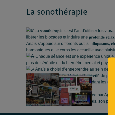
La sonothérapie
La 𝐬
𝐨𝐧𝐨𝐭𝐡𝐞́𝐫𝐚𝐩𝐢𝐞, c’est l’art d’utiliser
libérer les blocages et induire une 𝐩𝐫𝐨𝐟𝐨𝐧𝐝𝐞 𝐫𝐞𝐥
Anaïs s’appuie sur différents outils : 𝐝𝐢𝐚𝐩𝐚𝐬𝐨𝐧𝐬, 𝐜
harmoniques et le corps les accueille avec plaisir,
Chaque séance est une expérience unique,
plus de sérénité et du bien-être mental et physiq
Anaïs a choisi d’entreprendre au sein de la co
bénéficier d’un 𝐚𝐜𝐜𝐨𝐦𝐩𝐚𝐠𝐧𝐞𝐦𝐞𝐧𝐭 𝐜𝐨𝐥𝐥𝐞𝐜𝐭
développent leur activité, tout en gardant les avantag
et 𝐬𝐨𝐥𝐢𝐝𝐚𝐫𝐢𝐭𝐞́ !
Dans cette pastille sonore réalisée par
Agne
𝐑𝐄𝐆𝐀𝐓𝐄) découvrez l’univers d’Anaïs, son par