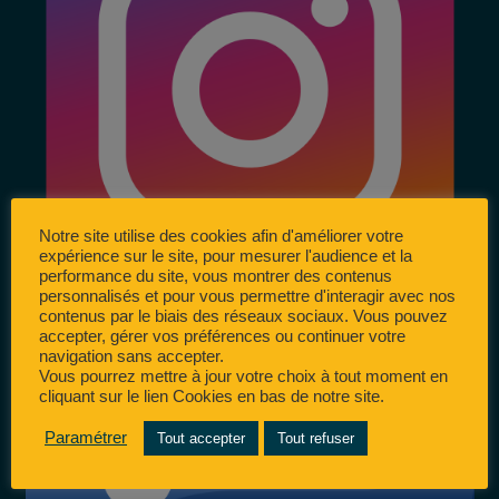
Notre site utilise des cookies afin d'améliorer votre
expérience sur le site, pour mesurer l'audience et la
performance du site, vous montrer des contenus
personnalisés et pour vous permettre d'interagir avec nos
contenus par le biais des réseaux sociaux. Vous pouvez
accepter, gérer vos préférences ou continuer votre
navigation sans accepter.
Vous pourrez mettre à jour votre choix à tout moment en
cliquant sur le lien Cookies en bas de notre site.
Paramétrer
Tout accepter
Tout refuser