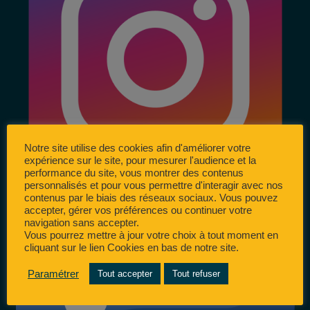
Notre site utilise des cookies afin d'améliorer votre
expérience sur le site, pour mesurer l'audience et la
performance du site, vous montrer des contenus
personnalisés et pour vous permettre d'interagir avec nos
contenus par le biais des réseaux sociaux. Vous pouvez
accepter, gérer vos préférences ou continuer votre
navigation sans accepter.
Vous pourrez mettre à jour votre choix à tout moment en
cliquant sur le lien Cookies en bas de notre site.
Paramétrer
Tout accepter
Tout refuser