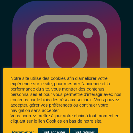
Notre site utilise des cookies afin d'améliorer votre
expérience sur le site, pour mesurer l'audience et la
performance du site, vous montrer des contenus
personnalisés et pour vous permettre d'interagir avec nos
contenus par le biais des réseaux sociaux. Vous pouvez
accepter, gérer vos préférences ou continuer votre
navigation sans accepter.
Vous pourrez mettre à jour votre choix à tout moment en
cliquant sur le lien Cookies en bas de notre site.
Paramétrer
Tout accepter
Tout refuser