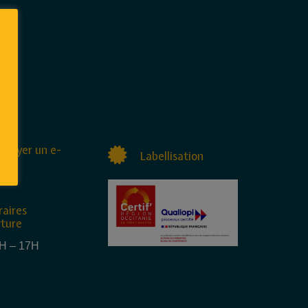
nvoyer un e-
Labellisation
raires
rture
4H – 17H