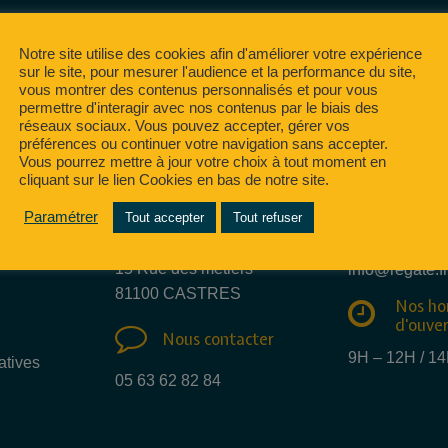
Notre site utilise des cookies afin d'améliorer votre expérience
sur le site, pour mesurer l'audience et la performance du site,
vous montrer des contenus personnalisés et pour vous
permettre d'interagir avec nos contenus par le biais des
réseaux sociaux. Vous pouvez accepter, gérer vos
préférences ou continuer votre navigation sans accepter.
Vous pourrez mettre à jour votre choix à tout moment en
cliquant sur le lien Cookies en bas de notre site.
Nous e
Paramétrer
Tout accepter
Tout refuser
Nous trouver
mail
15 Rue des métiers
info@regate.fr
81100 CASTRES
Nos ho
d'ouve
Nous contacter
9H – 12H / 1
atives
05 63 62 82 84