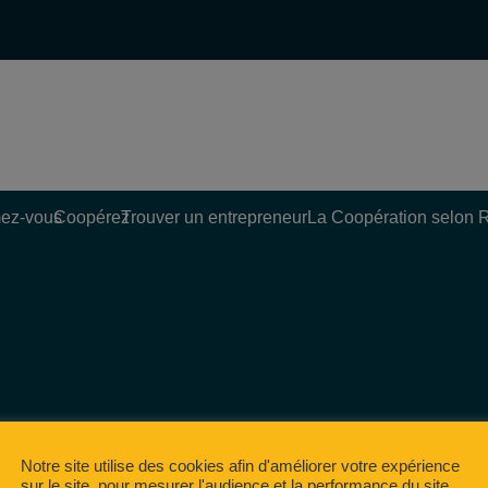
ez-vous
Coopérez
Trouver un entrepreneur
La Coopération selon 
Notre site utilise des cookies afin d'améliorer votre expérience
sur le site, pour mesurer l'audience et la performance du site,