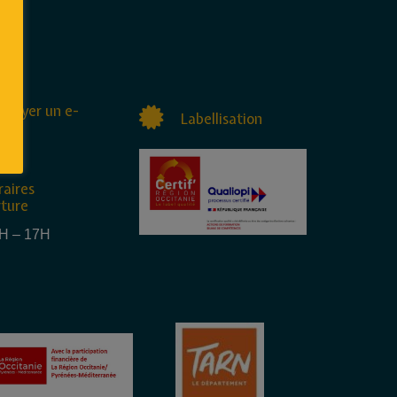
nvoyer un e-
Labellisation
raires
rture
4H – 17H