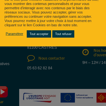
vous montrer des contenus personnalisés et pour vous
permettre d'interagir avec nos contenus par le biais des
réseaux sociaux. Vous pouvez accepter, gérer vos
préférences ou continuer votre navigation sans accepter.
Vous pourrez mettre à jour votre choix à tout moment en
cliquant sur le lien Cookies en bas de notre site.
Nous e
Nous trouver
mail
Paramétrer
Tout accepter
Tout refuser
15 Rue des métiers
info@regate.fr
81100 CASTRES
Nos ho
d'ouve
Nous contacter
9H – 12H / 1
atives
05 63 62 82 84
ar